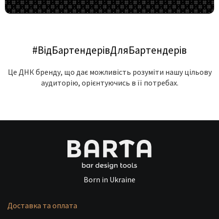
#ВідБартендерівДляБартендерів
Це ДНК бренду, що дає можливість розуміти нашу цільову
аудиторію, орієнтуючись в її потребах.
Born in Ukraine
Доставка та оплата