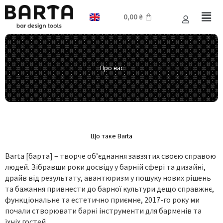
Перейти
до
Cart
0,00
₴
вмісту
Про нас
Що таке Barta
Barta [барта] – творче об’єднання завзятих своєю справою
людей. Зібравши роки досвіду у барній сфері та дизайні,
драйв від результату, авантюризм у пошуку нових рішень
та бажання привнести до барної культури дещо справжнє,
функціональне та естетично приємне, 2017-го року ми
почали створювати барні інструменти для барменів та
їхніх гостей.